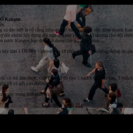
MO Kangen
iên.
 và đặc biệt là vô cùng hiệu quả để bắt đầu công việc kinh doanh K
ỗ trợ đội nhóm xây dựng đội ngũ sau này cũng như Training cho đội nh
ồn nước Kangen bạn đang sử dụng cho gia đình mình.
ạn hãy làm 1 DEMO Video tối đa 18 phút có đầy đủ những thông tin q
ặc có thể làm được. Gửi DEMO đó cho 5 người bạn của bạn, 5 khách h
gày tới và gửi vào nhóm.
quả ngay trong thời gian khóa học
Ví dụ mẫu Video 18 phút.