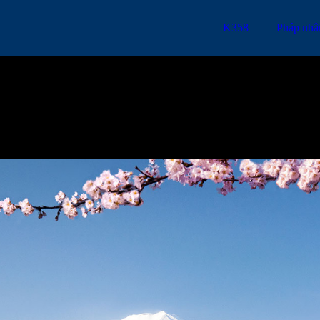
K358
Pháp nhâ