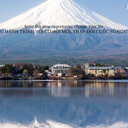
Seize this new opportunity, change your life
U HÀNH TRÌNH VỚI CƠ HỘI MỚI, THAY ĐỔI CUỘC SỐNG 