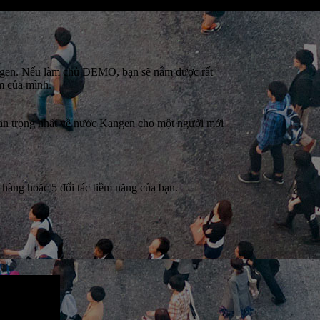
angen. Nếu làm chủ DEMO, bạn sẽ nắm được rất
óm của mình.
uan trọng nhất về nước Kangen cho một người mới
àng hoặc 5 đối tác tiềm năng của bạn.