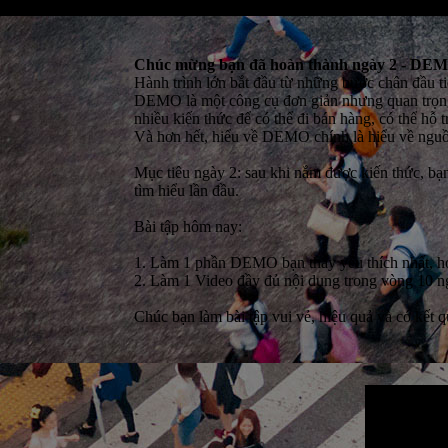
Chúc mừng bạn đã hoàn thành ngày 2 - DE
Hành trình lớn bắt đầu từ những bước chân đầu t
DEMO là một công cụ đơn giản nhưng quan trọng
nhiều kiến thức để có thể đi bán hàng, có thể h
Và hơn hết, hiểu về DEMO chính là hiểu về ngu
Mục tiêu ngày 2: sau khi nắm được kiến thức, b
tìm hiểu lần đầu.
Bài tập hôm nay:
1. Làm 1 phần DEMO bạn thấy yêu thích nhất, ho
2. Làm 1 Video đầy đủ nội dung trong vòng 10 n
Chúc bạn làm bài tập vui vẻ, hiệu quả và có kết 