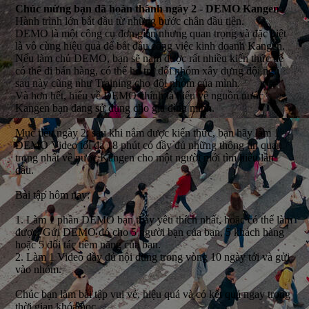
Chúc mừng bạn đã hoàn thành ngày 2 - DEMO Kangen
Hành trình lớn bắt đầu từ những bước chân đầu tiên.
DEMO là một công cụ đơn giản nhưng quan trọng và đặc biệt
là vô cùng hiệu quả để bắt đầu công việc kinh doanh Kangen.
Nếu làm chủ DEMO, bạn sẽ nắm được rất nhiều kiến thức để
có thể đi bán hàng, có thể hỗ trợ đội nhóm xây dựng đội ngũ
sau này cũng như Training cho đội nhóm của mình.
Và hơn hết, hiểu về DEMO chính là hiểu về nguồn nước
Kangen bạn đang sử dụng cho gia đình mình.
Mục tiêu ngày 2: sau khi nắm được kiến thức, bạn hãy làm 1
DEMO Video tối đa 18 phút có đầy đủ những thông tin quan
trọng nhất về nước Kangen cho một người mới tìm hiểu lần
đầu.
Bài tập hôm nay:
1. Làm 1 phần DEMO bạn thấy yêu thích nhất, hoặc có thể làm
được. Gửi DEMO đó cho 5 người bạn của bạn, 5 khách hàng
hoặc 5 đối tác tiềm năng của bạn.
2. Làm 1 Video đầy đủ nội dung trong vòng 10 ngày tới và gửi
vào nhóm.
Chúc bạn làm bài tập vui vẻ, hiệu quả và có kết quả ngay trong
thời gian khóa học