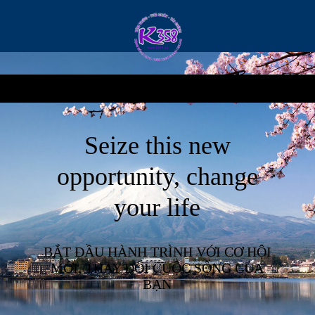
Seize this new
opportunity, change
your life
BẮT ĐẦU HÀNH TRÌNH VỚI CƠ HỘI
MỚI, THAY ĐỔI CUỘC SỐNG CỦA
BẠN