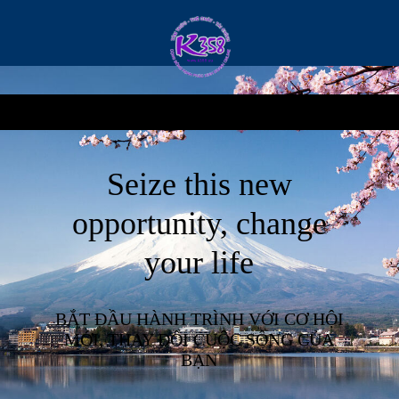
Seize this new
opportunity, change
your life
BẮT ĐẦU HÀNH TRÌNH VỚI CƠ HỘI
MỚI, THAY ĐỔI CUỘC SỐNG CỦA
BẠN