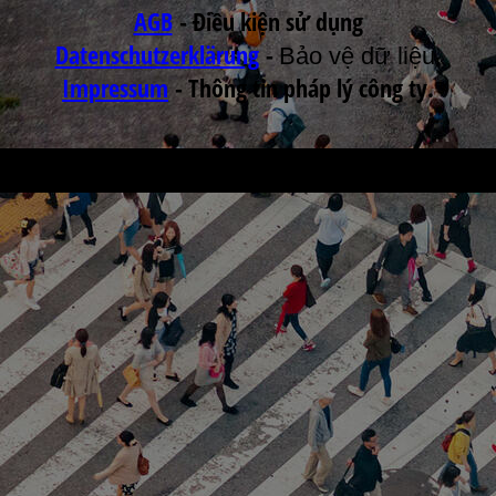
AGB
- Điều kiện sử dụng
Datenschutzerklärung
-
Bảo vệ dữ liệu.
Impressum
- Thông tin pháp lý công ty.